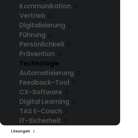
Kommunikation
Vertrieb
Digitalisierung
Führung
Persönlichkeit
Prävention
Technologie
Automatisierung
Feedback-Tool
CX-Software
Digital Learning
TAS E-Coach
Das können wir
IT-Sicherheit
Lösungen