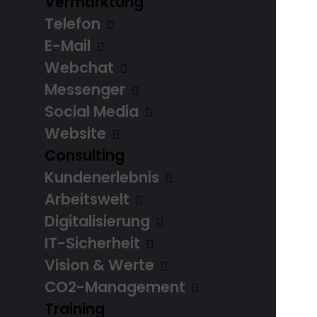
Vermarktung
Telefon
Anfrage starten
E-Mail
Webchat
Messenger
Social Media
Website
Consulting
Kundenerlebnis
Arbeitswelt
Digitalisierung
IT-Sicherheit
Vision & Werte
CO2-Management
Training