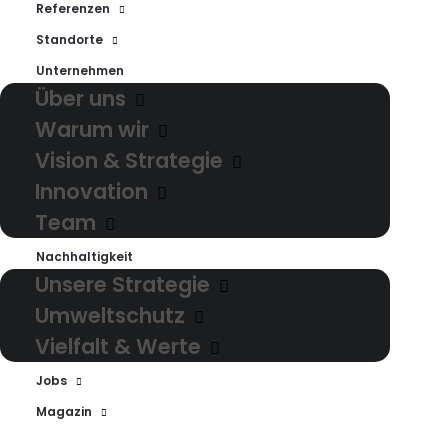
Referenzen
Standorte
Vermarktung
Unternehmen
Über uns
Mit maßgeschneiderten
Warum wir
und effektiven Lösungen in
Vision & Strategie
Innovation
Vertrieb und Marketing
Team
akquirieren wir gezielt die
Nachhaltigkeit
richtigen Menschen für Ihr
Unsere Strategie
Produkt.
Umweltschutz
Vielfalt & Werte
Jobs
Magazin