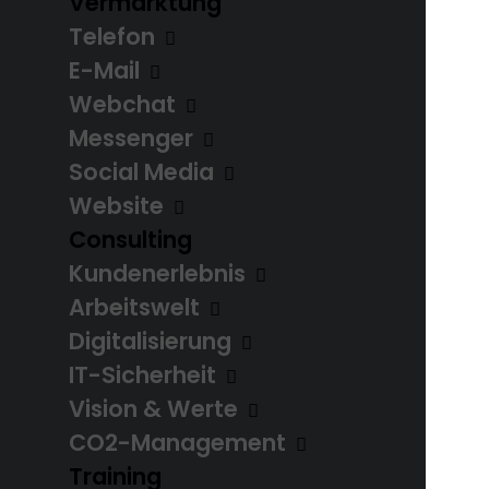
Vermarktung
Telefon
Anfrage starten
E-Mail
Webchat
Messenger
Social Media
Website
Das können wir
Consulting
Kundenerlebnis
Arbeitswelt
Digitalisierung
Vertrieb
IT-Sicherheit
Vision & Werte
Mit maßgeschneiderten
CO2-Management
und effektiven
Training