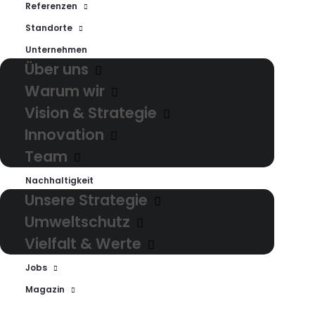
Kommunikationskanäle
Referenzen
begeistern wir Ihre Kunden
Standorte
mit exzellentem
Unternehmen
Über uns
Kundenservice und
Warum wir
schaffen nachhaltige
Vision & Strategie
Erlebnisse für Ihre Marke.
Innovation
Team
Nachhaltigkeit
Unsere Strategie
Umweltschutz
Vielfalt & Werte
Service Design
Jobs
Magazin
Rund um alle