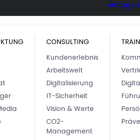
Anfrage s
RKTUNG
CONSULTING
TRAI
Kundenerlebnis
Komm
Arbeitswelt
Vertr
at
Digitalisierung
Digita
 Kunde
ger
IT-Sicherheit
Führ
Media
Vision & Werte
Persö
e
CO2-
Präve
Management
 E-Mail eine Chance