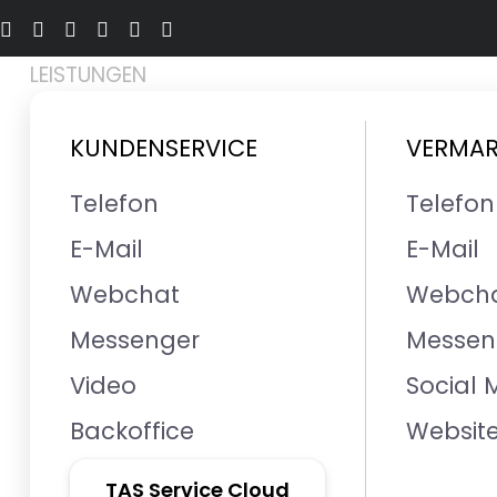
LEISTUNGEN
KUNDENSERVICE
VERMA
Telefon
Telefon
E-Mail
E-Mail
KUNDENSERVICE | E-MAIL
Webchat
Webch
Weil jeder
Messenger
Messen
wichtig ist
Video
Social 
Backoffice
Websit
Auch heute noch kann jede
TAS Service Cloud