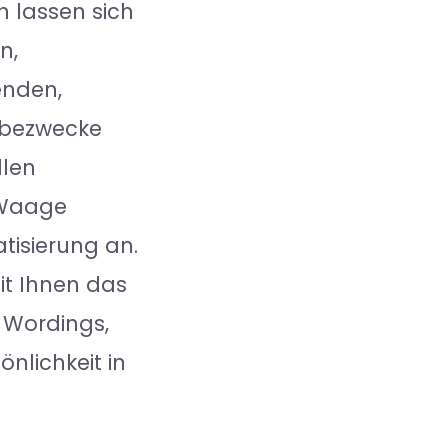
n lassen sich
n,
enden,
rbezwecke
llen
 Waage
tisierung an.
it Ihnen das
 Wordings,
nlichkeit in