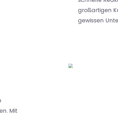
großartigen K
gewissen Unte
e
n. Mit