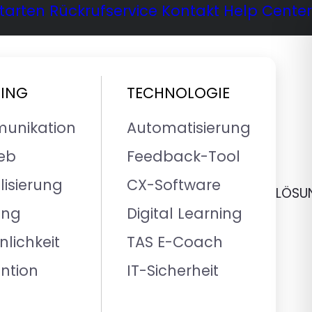
tarten
Rückrufservice
Kontakt
Help Center
NING
TECHNOLOGIE
unikation
Automatisierung
ieb
Feedback-Tool
lisierung
CX-Software
LÖSU
ung
Digital Learning
nlichkeit
TAS E-Coach
ntion
IT-Sicherheit