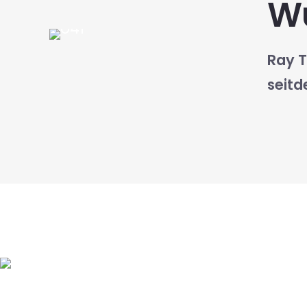
Wu
Ray T
seitd