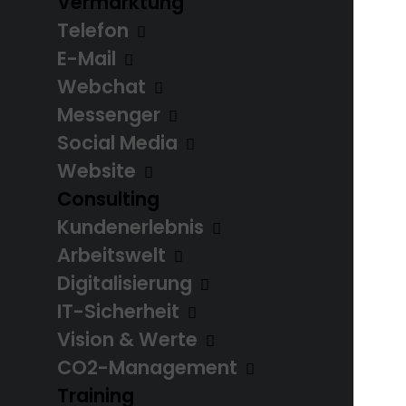
Vermarktung
Telefon
Anfrage starten
E-Mail
Webchat
Messenger
Social Media
Website
Das können wir
Consulting
Kundenerlebnis
Arbeitswelt
Digitalisierung
Vertrieb
IT-Sicherheit
Vision & Werte
Mit maßgeschneiderten
CO2-Management
und effektiven
Training