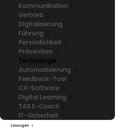
Kommunikation
Vertriebskampagnen
Vertrieb
akquirieren wir gezielt die
Digitalisierung
richtigen Menschen für Ihr
Führung
Produkt und steigern Ihre
Persönlichkeit
Umsätze.
Prävention
Technologie
Automatisierung
Feedback-Tool
CX-Software
Digital Learning
Kundenservice
TAS E-Coach
IT-Sicherheit
Über alle
Lösungen