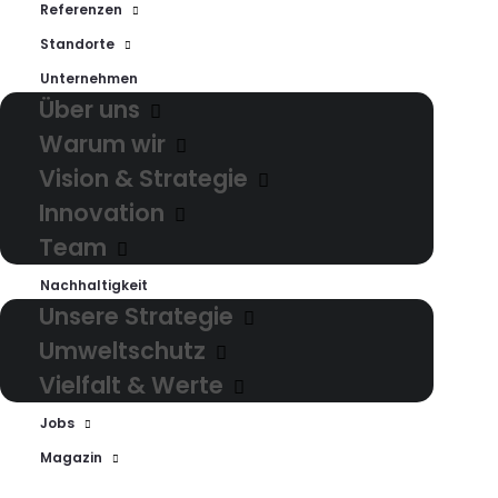
Kommunikationskanäle
Referenzen
begeistern wir Ihre Kunden
Standorte
mit exzellentem
Unternehmen
Über uns
Kundenservice und
Warum wir
schaffen nachhaltige
Vision & Strategie
Erlebnisse für Ihre Marke.
Innovation
Team
Nachhaltigkeit
Unsere Strategie
Umweltschutz
Vielfalt & Werte
Service Design
Jobs
Magazin
Rund um alle