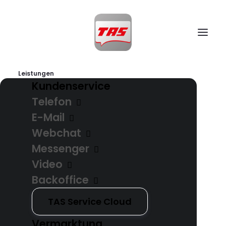
Leistungen
Kundenservice
Telefon
E-Mail
Webchat
Messenger
Video
Backoffice
TAS Service Cloud
Vermarktung