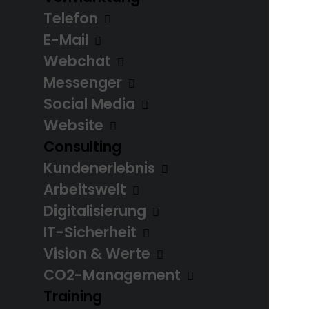
Telefon
E-Mail
Webchat
Messenger
Prävention
Social Media
Website
Consulting
Kundenerlebnis
Arbeitswelt
Digitalisierung
IT-Sicherheit
Vision & Werte
CO2-Management
Training