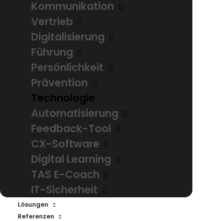
Kommunikation
Vertrieb
Digitalisierung
Führung
Persönlichkeit
Prävention
Technologie
Automatisierung
Feedback-Tool
CX-Software
CX-Software
Digital Learning
CX-Software Software, die
TAS E-Coach
jeden Tag Spaß macht
IT-Sicherheit
Professionelle…
Lösungen
Referenzen